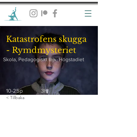
Katastrofens skugga
- Rymdmysteriet
Skola, Pedagogiskt lajv, Högstadiet
10-25p
3h
< Tillbaka
Boka